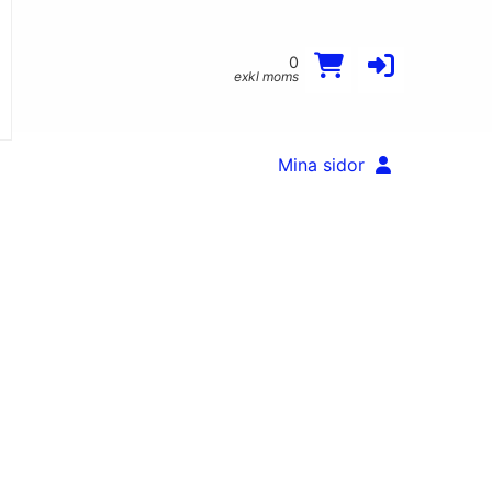
0
exkl moms
Mina sidor