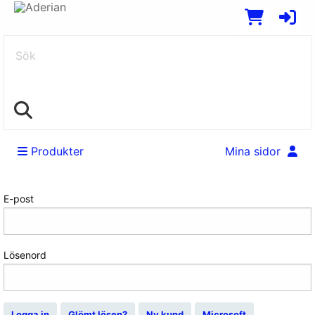
Sök
Produkter
Mina sidor
Logga in
E-post
Lösenord
Logga in
Glömt lösen?
Ny kund
Microsoft