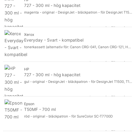
727 - 300 ml - hög kapacitet
magenta - original - DesignJet - bläckpatron - för DesignJet T1500, T1530, T2500, T2530, T920, T930
Logga in för pris
72
Xerox
Everyday - Svart - kompatibel
tonerkassett (alternativ för: Canon CRG-041, Canon CRG-121, HP CF287A) - för Canon ImageCLASS D1620, D1650, LBP312, MF525; HP LaserJet Enterprise Flow MFP M527
Logga in för pris
Eve
HP
727 - 300 ml - hög kapacitet
gul - original - DesignJet - bläckpatron - för DesignJet T1500, T1530, T2500, T2530, T920, T930
Logga in för pris
727
Epson
T50MF - 700 ml
röd - original - bläckpatron - för SureColor SC-T7700D
Logga in för pris
T5