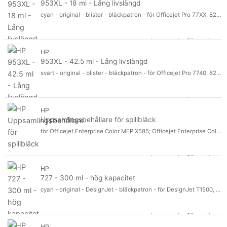
953XL - 18 ml - Lång livslängd
cyan - original - blister - bläckpatron - för Officejet Pro 77XX, 82XX, 87XX
Logga in för pris
953
HP
953XL - 42.5 ml - Lång livslängd
svart - original - blister - bläckpatron - för Officejet Pro 7740, 8210, 8216, 8218, 8710, 8720, 8730, 8740
Logga in för pris
953
HP
Uppsamlingsbehållare för spillbläck
för Officejet Enterprise Color MFP X585; Officejet Enterprise Color Flow MFP X585
Logga in för pris
Upp
HP
727 - 300 ml - hög kapacitet
cyan - original - DesignJet - bläckpatron - för DesignJet T1500, T1530, T2500, T2530, T920, T930
Logga in för pris
727
HP