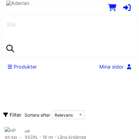
Sök
Produkter
Mina sidor
Bläck, toner & förbrukningsvaror
Rensa alla filter
Bläckpatroner
Sortera efter
Filter
Sortera efter
Fast bläck
Filament
Tillverkare
HP
Tillverkare
953XL - 18 ml - Lång livslängd