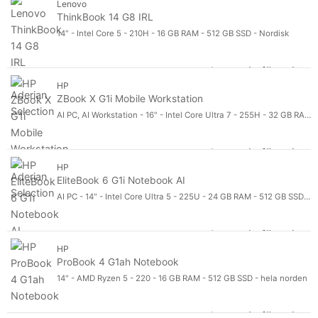
Lenovo
Apple
5908
ThinkBook 14 G8 IRL
Lenovo
287
14" - Intel Core 5 - 210H - 16 GB RAM - 512 GB SSD - Nordisk
Microsoft
254
Visa fler
Logga in för pris
Th
Typ av processor
Typ av processor
HP
ZBook X G1i Mobile Workstation
Core Ultra 5
229
AI PC, AI Workstation - 16" - Intel Core Ultra 7 - 255H - 32 GB RAM - 1 TB SSD - hela norden
Core Ultra 7
212
Core i5
85
Logga in för pris
ZB
Visa fler
Processeorgeneration
HP
Processeorgeneration
EliteBook 6 G1i Notebook AI
Serie 2
310
AI PC - 14" - Intel Core Ultra 5 - 225U - 24 GB RAM - 512 GB SSD - hela norden
Serie 3
237
12
58
Logga in för pris
El
Visa fler
HP
RAM-storlek
ProBook 4 G1ah Notebook
RAM-storlek
Lagringskapacitet
14" - AMD Ryzen 5 - 220 - 16 GB RAM - 512 GB SSD - hela norden
Lagringskapacitet
Bildskärmsstorlek
Bildskärmsstorlek
Mobilt bredband
Logga in för pris