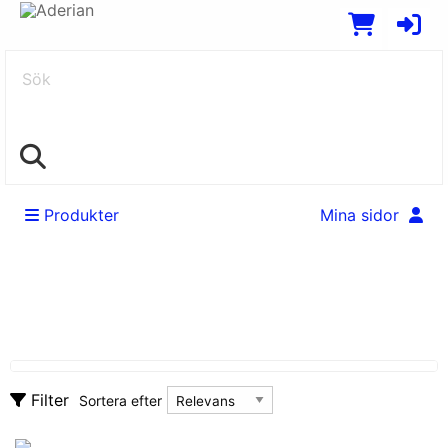
Sök
Produkter
Mina sidor
Datorer
Rensa alla filter
Barebone
Bundlingar
Sortera efter
Filter
Sortera efter
Bärbara datorer
Tillverkare
Tillverkare