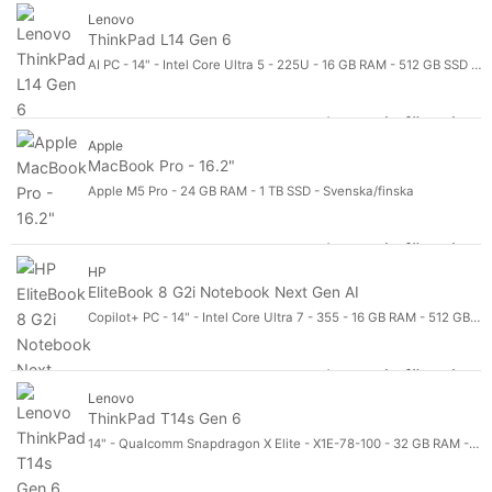
Pr
Mobilt bredband
Lenovo
Operativsystem
Operativsystem
ThinkPad L14 Gen 6
Vikt
Vikt
AI PC - 14" - Intel Core Ultra 5 - 225U - 16 GB RAM - 512 GB SSD - Nordisk
Certifieringar
Certifieringar
Produktlinje
Produktlinje
Logga in för pris
Th
Modell
Apple
Modell
MacBook Pro - 16.2"
Apple M5 Pro - 24 GB RAM - 1 TB SSD - Svenska/finska
Logga in för pris
Ma
HP
EliteBook 8 G2i Notebook Next Gen AI
Copilot+ PC - 14" - Intel Core Ultra 7 - 355 - 16 GB RAM - 512 GB SSD - hela norden
Logga in för pris
El
Lenovo
ThinkPad T14s Gen 6
14" - Qualcomm Snapdragon X Elite - X1E-78-100 - 32 GB RAM - 512 GB SSD - Nordisk