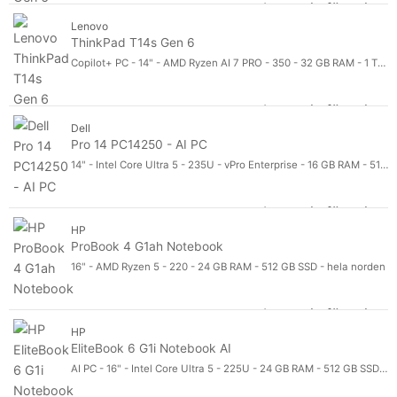
Logga in för pris
Th
Lenovo
ThinkPad T14s Gen 6
Copilot+ PC - 14" - AMD Ryzen AI 7 PRO - 350 - 32 GB RAM - 1 TB SSD - 5G-uppgraderingsbar - Nordisk
Logga in för pris
Th
Dell
Pro 14 PC14250 - AI PC
14" - Intel Core Ultra 5 - 235U - vPro Enterprise - 16 GB RAM - 512 GB SSD
Logga in för pris
Pr
HP
ProBook 4 G1ah Notebook
16" - AMD Ryzen 5 - 220 - 24 GB RAM - 512 GB SSD - hela norden
Logga in för pris
Pr
HP
EliteBook 6 G1i Notebook AI
AI PC - 16" - Intel Core Ultra 5 - 225U - 24 GB RAM - 512 GB SSD - hela norden