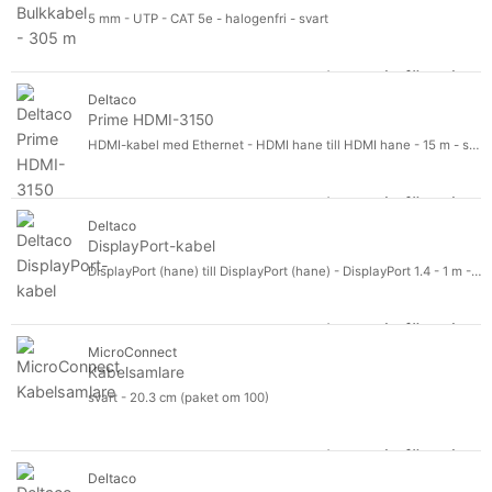
MicroConnect
3702
5 mm - UTP - CAT 5e - halogenfri - svart
Secomp
3084
Black Box
Logga in för pris
2695
Bu
Deltaco
Visa fler
Designat för
Prime HDMI-3150
Designat för
HDMI-kabel med Ethernet - HDMI hane till HDMI hane - 15 m - svart - stöd för 4K, aktiv
Lenovo ThinkAgile HX2320 Appliance 7X83
58
Lenovo ThinkSystem SD630 V2 7D1K
58
Logga in för pris
Pr
Lenovo ThinkSystem SR250
54
Deltaco
Visa fler
DisplayPort-kabel
Produktlinje
Produktlinje
DisplayPort (hane) till DisplayPort (hane) - DisplayPort 1.4 - 1 m - 8K60 Hz (7680 x 4320) stöd, upp till 32,4 Gbps datahastighet - svart
Modell
Modell
Logga in för pris
Di
MicroConnect
Kabelsamlare
svart - 20.3 cm (paket om 100)
Logga in för pris
Ka
Deltaco