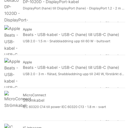
DP-1020D - DisplayPort-kabel
DisplayPort (hane) till DisplayPort (hane) - DisplayPort 1.2 - 2 m - stöd för 4K - svart
Logga in för pris
DP
Apple
Beats - USB-kabel - USB-C (hane) till USB-C (hane)
USB 2.0 - 1.5 m - Snabbladdning upp till 60 W - bultsvart
Logga in för pris
Be
Apple
Beats - USB-kabel - USB-C (hane) till USB-C (hane)
USB 2.0 - 3 m - flätad, Snabbladdning upp till 240 W, förstärkt design - bultsvart
Logga in för pris
Be
MicroConnect
Strömkabel
IEC 60320 C14 till power IEC 60320 C13 - 1.8 m - svart
Logga in för pris
St
IC Intracom