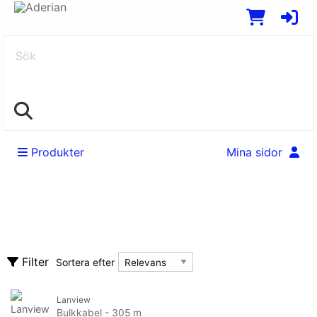
Sök
Produkter
Mina sidor
Kablage
Rensa alla filter
Adaptrar & könsbytare
Sortera efter
Filter
Sortera efter
Antennkablar
Bildskärmskablar
Tillverkare
Lanview
Tillverkare
Bulkkabel - 305 m