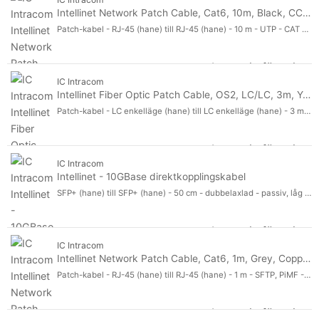
Intellinet Network Patch Cable, Cat6, 10m, Black, CCA, U/UTP, PVC, RJ45, Gold Plated Contacts, Snagless, Booted, Lifetime Warranty, Polybag
Patch-kabel - RJ-45 (hane) till RJ-45 (hane) - 10 m - UTP - CAT 6 - formpressad, hakfri - svart
Logga in för pris
Int
IC Intracom
Intellinet Fiber Optic Patch Cable, OS2, LC/LC, 3m, Yellow, Duplex, Single-Mode, 9/125 µm, LSZH, Fibre, Lifetime Warranty, Polybag
Patch-kabel - LC enkelläge (hane) till LC enkelläge (hane) - 3 m - fiberoptisk - duplex - 9 / 125 mikrometer - OS2 - halogenfri - gul
Logga in för pris
Int
IC Intracom
Intellinet - 10GBase direktkopplingskabel
SFP+ (hane) till SFP+ (hane) - 50 cm - dubbelaxlad - passiv, låg latens, 10 Gigabit Ethernet, upp till 10 Gbps dataöverföringshastighet - svart
Logga in för pris
Int
IC Intracom
Intellinet Network Patch Cable, Cat6, 1m, Grey, Copper, S/FTP, LSOH / LSZH, PVC, RJ45, Gold Plated Contacts, Snagless, Booted, Lifetime Warranty, Polybag
Patch-kabel - RJ-45 (hane) till RJ-45 (hane) - 1 m - SFTP, PiMF - CAT 6 - halogenfri, formpressad, hakfri - grå
Logga in för pris
Int