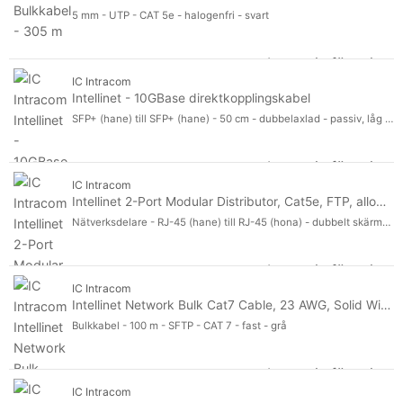
Lanview
369
5 mm - UTP - CAT 5e - halogenfri - svart
Black Box
252
Cisco
Logga in för pris
217
Bu
IC Intracom
Visa fler
Kategori
Intellinet - 10GBase direktkopplingskabel
Kategori
SFP+ (hane) till SFP+ (hane) - 50 cm - dubbelaxlad - passiv, låg latens, 10 Gigabit Ethernet, upp till 10 Gbps dataöverföringshastighet - svart
CAT 6
395
CAT 6a
204
Logga in för pris
Int
CAT 5e
141
IC Intracom
Visa fler
Intellinet 2-Port Modular Distributor, Cat5e, FTP, allows two RJ45 ports to share one Cat5e network cable
Teknik
Teknik
Nätverksdelare - RJ-45 (hane) till RJ-45 (hona) - dubbelt skärmad - CAT 5 - silver
Dubbelaxlad
293
UTP (oskärmat tvinnat par)
Logga in för pris
191
Int
IC Intracom
STP (skärmat tvinnat par)
95
Intellinet Network Bulk Cat7 Cable, 23 AWG, Solid Wire, 100m, Grey, Copper, S/FTP, LSZH, CPR-Dca Rated, Roll
Visa fler
Längd
Bulkkabel - 100 m - SFTP - CAT 7 - fast - grå
Längd
Färg
Färg
Logga in för pris
Typ av högerkontakt
Int
Typ av högerkontakt
IC Intracom
Typ för vänster kontakt