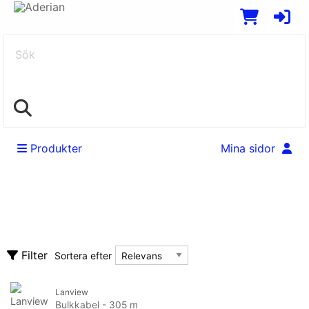
Sök
Produkter
Mina sidor
Kablage
Rensa alla filter
Adaptrar & könsbytare
Sortera efter
Filter
Sortera efter
Antennkablar
Bildskärmskablar
Tillverkare
Lanview
Tillverkare
Bulkkabel - 305 m