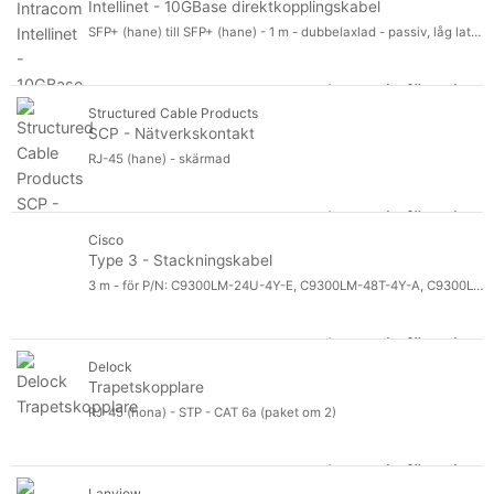
Typ för vänster kontakt
Intellinet - 10GBase direktkopplingskabel
Förpackad kvantitet
SFP+ (hane) till SFP+ (hane) - 1 m - dubbelaxlad - passiv, låg latens, 10 Gigabit Ethernet, upp till 10 Gbps dataöverföringshastighet - svart
Förpackad kvantitet
Designat för
Designat för
Produktlinje
Logga in för pris
Produktlinje
Int
Modell
Structured Cable Products
Modell
SCP - Nätverkskontakt
RJ-45 (hane) - skärmad
Logga in för pris
SC
Cisco
Type 3 - Stackningskabel
3 m - för P/N: C9300LM-24U-4Y-E, C9300LM-48T-4Y-A, C9300LM-48U-4Y-A, C9300L-STACK-KIT2=
Logga in för pris
Ty
Delock
Trapetskopplare
RJ-45 (hona) - STP - CAT 6a (paket om 2)
Logga in för pris
Tr
Lanview