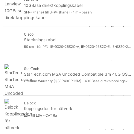
10GBase direktkopplingskabel
SFP+ (hane) till SFP+ (hane) - 1 m - passiv
Logga in för pris
10
Cisco
Stackningskabel
50 cm - för P/N: IE-9320-26S2C-A, IE-9320-26S2C-E, IE-9320-26S2C-E++
Logga in för pris
St
StarTech
StarTech.com MSA Uncoded Compatible 3m 40G QSFP+ to QSFP+ Direct Attach Breakout Cable Twinax, 40 GbE QSFP+ Copper DAC 40 Gbps Low Power Passive Transeiver DAC Cable, 40GE QSFP+ Cable
Lifetime Warranty (QSFP40GPC3M) - 40GBase direktkopplingskabel - QSFP+ spärrad till QSFP+ spärrad - 3 m - dubbelaxlad - SFF-8436 - passiv - svart
Logga in för pris
St
Delock
Kopplingsdon för nätverk
LSA till LSA - CAT 6a
Logga in för pris
Ko