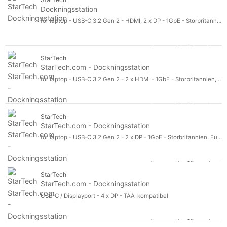
Dockningsstation
för laptop - USB-C 3.2 Gen 2 - HDMI, 2 x DP - 1GbE - Storbritannien, Europa
Logga in för pris
Do
StarTech
StarTech.com - Dockningsstation
för laptop - USB-C 3.2 Gen 2 - 2 x HDMI - 1GbE - Storbritannien, Europa
Logga in för pris
St
StarTech
StarTech.com - Dockningsstation
för laptop - USB-C 3.2 Gen 2 - 2 x DP - 1GbE - Storbritannien, Europa
Logga in för pris
St
StarTech
StarTech.com - Dockningsstation
USB-C / Displayport - 4 x DP - TAA-kompatibel
Logga in för pris
St