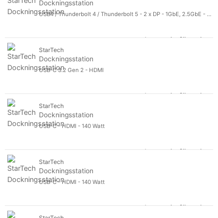
Dockningsstation
USB4 / Thunderbolt 4 / Thunderbolt 5 - 2 x DP - 1GbE, 2.5GbE - 100 watt - Europa, Storbritannien
Logga in för pris
Do
StarTech
Dockningsstation
USB-C 3.2 Gen 2 - HDMI
Logga in för pris
Do
StarTech
Dockningsstation
USB-C - HDMI - 140 Watt
Logga in för pris
Do
StarTech
Dockningsstation
USB-C - HDMI - 140 Watt
Logga in för pris
Do
StarTech